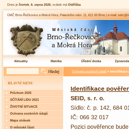
Dnes je
čtvrtek
,
6. srpna 2026
, svátek má
Oldřiška
.
ÚMČ Brno-Řečkovice a Mokrá Hora, Palackého nám. 11, 621 00 Brno | e-mail: sekr@rec
Aktuality
Matrika
Úřední deska
Zpravod
Ochrana osobních údajů
» Identifikace
HLAVNÍ MENU
Identifikace pověře
Průzkum 2025
SEID, s. r. o.
SČÍTÁNÍ LIDU 2021
Sídlo: č. p. 142, 684 0
ŽIVOTNÍ SITUACE
Ochrana osobních údajů
IČ: 066 32 017
Mapa stránek
Pozici pověřence bude 
O městské části