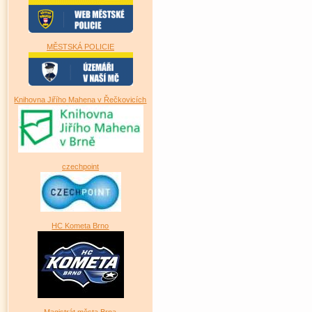
MĚSTSKÁ POLICIE
Knihovna Jiřího Mahena v Řečkovicích
czechpoint
HC Kometa Brno
Magistrát města Brna