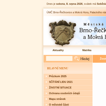
Dnes je
sobota
,
8. srpna 2026
, svátek má
Soběsl
ÚMČ Brno-Řečkovice a Mokrá Hora, Palackého nám. 1
Aktuality
Matrika
Živo
HLAVNÍ MENU
Průzkum 2025
SČÍTÁNÍ LIDU 2021
ŽIVOTNÍ SITUACE
Ochrana osobních údajů
Mapa stránek
O městské části