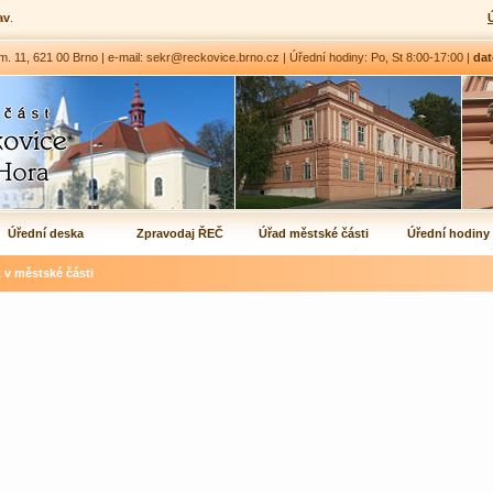
av
.
1, 621 00 Brno | e-mail: sekr@reckovice.brno.cz | Úřední hodiny: Po, St 8:00-17:00 |
dat
Úřední deska
Zpravodaj ŘEČ
Úřad městské části
Úřední hodiny
t v městské části