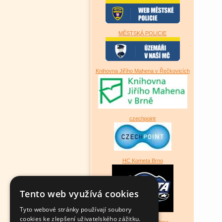
MĚSTSKÁ POLICIE
Knihovna Jiřího Mahena v Řečkovicích
czechpoint
HC Kometa Brno
Tento web využívá cookies
Tyto webové stránky používají soubory
cookies ke zlepšení uživatelského zážitku.
Magistrát města Brna