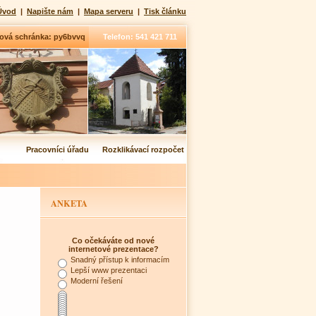
Úvod
|
Napište nám
|
Mapa serveru
|
Tisk článku
ová schránka: py6bvvq
Telefon: 541 421 711
Pracovníci úřadu
Rozklikávací rozpočet
ANKETA
Co očekáváte od nové
internetové prezentace?
Snadný přístup k informacím
Lepší www prezentaci
Moderní řešení