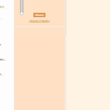
e>>
.
Ukázat výsledky
m
ko...
...