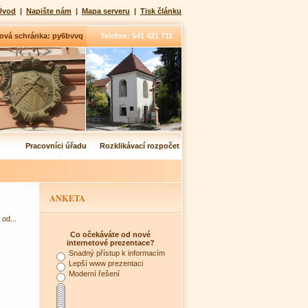
Úvod
|
Napište nám
|
Mapa serveru
|
Tisk článku
ová schránka: py6bvvq
Telefon: 541 421 711
Pracovníci úřadu
Rozklikávací rozpočet
ANKETA
od...
Co očekáváte od nové
internetové prezentace?
Snadný přístup k informacím
Lepší www prezentaci
Moderní řešení