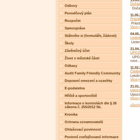
13.05
Dočas
Odbory
Dočas
Povodňový plán
11.05
Prázd
Rozpočet
Prázdn
Více>
Samospráva
04.05
Stáhněte si (formuláře, žádosti)
Lister
Lister
Školy
21.04
Závěrečný účet
UPOZ
UPOZ
Život v městské části
roce..
Odkazy
11.02
Čiště
Audit Family Friendly Community
Letošn
Více>
Dopravní omezení a uzavírky
21.01
E-podatelna
Upozor
Upozor
Hřiště a sportoviště
Více>
Informace o kontrolách dle § 26
všechn
zákona č. 255/2012 Sb.
Kronika
Ochrana oznamovatelů
Ohlašovací povinnost
Povinné zveřejňované informace