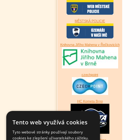
MĚSTSKÁ POLICIE
Knihovna Jiřího Mahena v Řečkovicích
czechpoint
HC Kometa Brno
Tento web využívá cookies
Tyto webové stránky používají soubory
cookies ke zlepšení uživatelského zážitku.
Magistrát města Brna