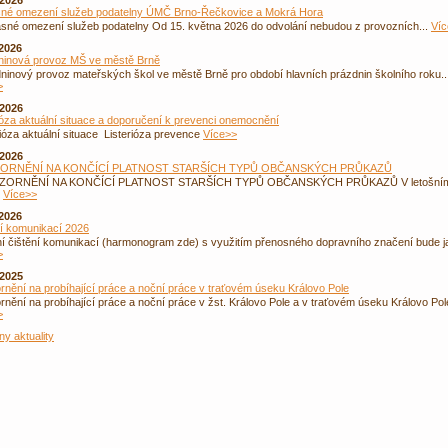
.2026
né omezení služeb podatelny ÚMČ Brno-Řečkovice a Mokrá Hora
né omezení služeb podatelny Od 15. května 2026 do odvolání nebudou z provozních...
Víc
.2026
ninová provoz MŠ ve městě Brně
inový provoz mateřských škol ve městě Brně pro období hlavních prázdnin školního roku..
>
.2026
ióza aktuální situace a doporučení k prevenci onemocnění
ióza aktuální situace Listerióza prevence
Více>>
.2026
ORNĚNÍ NA KONČÍCÍ PLATNOST STARŠÍCH TYPŮ OBČANSKÝCH PRŮKAZŮ
ORNĚNÍ NA KONČÍCÍ PLATNOST STARŠÍCH TYPŮ OBČANSKÝCH PRŮKAZŮ V letošní
.
Více>>
.2026
ní komunikací 2026
í čištění komunikací (harmonogram zde) s využitím přenosného dopravního značení bude ja
>
.2025
nění na probíhající práce a noční práce v traťovém úseku Královo Pole
nění na probíhající práce a noční práce v žst. Královo Pole a v traťovém úseku Královo Pole
>
y aktuality