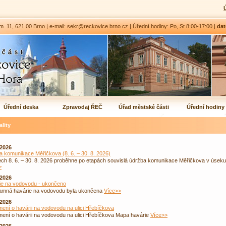
1, 621 00 Brno | e-mail: sekr@reckovice.brno.cz | Úřední hodiny: Po, St 8:00-17:00 |
dat
Úřední deska
Zpravodaj ŘEČ
Úřad městské části
Úřední hodiny
ality
.2026
 komunikace Měřičkova (8. 6. – 30. 8. 2026)
ch 8. 6. – 30. 8. 2026 proběhne po etapách souvislá údržba komunikace Měřičkova v úseku 
>
.2026
ie na vodovodu - ukončeno
mná havárie na vodovodu byla ukončena
Více>>
.2026
ní o havárii na vodovodu na ulici Hřebíčkova
ení o havárii na vodovodu na ulici Hřebíčkova Mapa havárie
Více>>