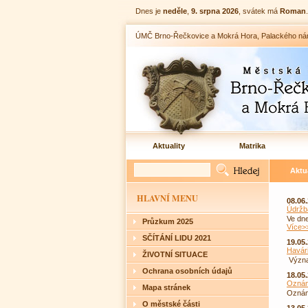
Dnes je
neděle
,
9. srpna 2026
, svátek má
Roman
.
ÚMČ Brno-Řečkovice a Mokrá Hora, Palackého nám. 1
Aktuality
Matrika
Aktu
HLAVNÍ MENU
08.06
Údržba
Ve dne
Průzkum 2025
Více>
SČÍTÁNÍ LIDU 2021
19.05
Havár
ŽIVOTNÍ SITUACE
Význa
Ochrana osobních údajů
18.05
Oznáme
Mapa stránek
Oznám
O městské části