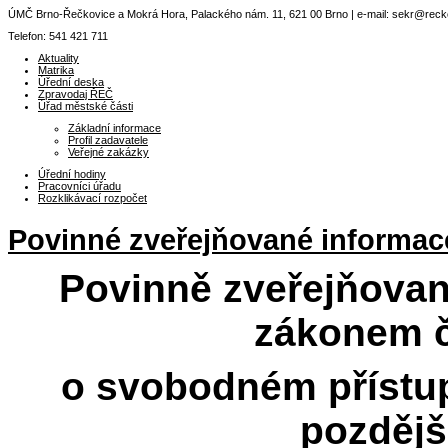
ÚMČ Brno-Řečkovice a Mokrá Hora, Palackého nám. 11, 621 00 Brno | e-mail: sekr@reckov
Telefon: 541 421 711
Aktuality
Matrika
Úřední deska
Zpravodaj ŘEČ
Úřad městské části
Základní informace
Profil zadavatele
Veřejné zakázky
Úřední hodiny
Pracovníci úřadu
Rozklikávací rozpočet
Povinné zveřejňované informac
Povinně zveřejňovan
zákonem č
o svobodném přístup
pozdějš